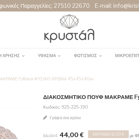
φωνικές Παραγγελίες:
27510 22670
E-mail:
info@krist
Η ΧΡΗΣΗΣ
ΥΦΑΣΜΑ
ΦΩΤΙΣΜΟΣ
ΜΙΚΡΟΕΠΙ
ΚΡΑΜΕ Fylliana ΦΥΣΙΚΟ ΧΡΩΜΑ 45x45x40εκ
ΔΙΑΚΟΣΜΗΤΙΚΟ ΠΟΥΦ ΜΑΚΡΑΜΕ Fy
Κωδικός: 925-225-190
Γράψτε ένα σχόλιο
44,00 €
ΈΚΠΤΩΣΗ 11,00 €
με Φ
55,00 €