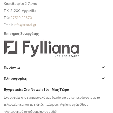
Καποδιστρίου 2, Άργος
Τ.Κ. 21200, Αργολίδα
Τηλ:
27510 22670
Email:
info@kristal.gr
Επίσημος Συνεργάτης
keyboard_arrow_down
Προϊόντα
keyboard_arrow_down
Πληροφορίες
Εγγραφείτε Στο Newsletter Μας Τώρα
Εγγραφείτε στο ενημερωτικό μας δελτίο για να ενημερώνεστε με τα
τελευταία νέα και τις ειδικές πωλήσεις. Αφήστε τη διεύθυνση
ηλεκτρονικού ταχυδρομείου σας εδώ!