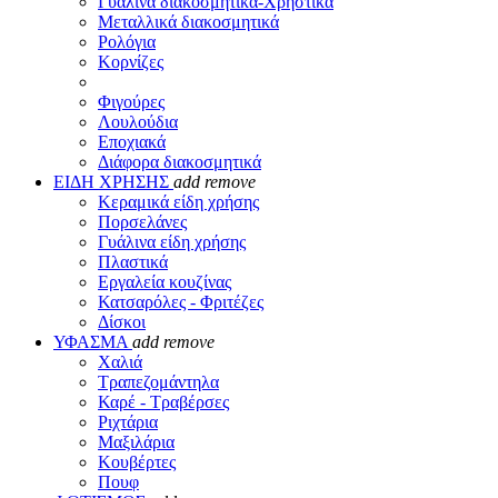
Γυάλινα διακοσμητικά-Χρηστικά
Μεταλλικά διακοσμητικά
Ρολόγια
Κορνίζες
Φιγούρες
Λουλούδια
Εποχιακά
Διάφορα διακοσμητικά
ΕΙΔΗ ΧΡΗΣΗΣ
add
remove
Κεραμικά είδη χρήσης
Πορσελάνες
Γυάλινα είδη χρήσης
Πλαστικά
Εργαλεία κουζίνας
Κατσαρόλες - Φριτέζες
Δίσκοι
ΥΦΑΣΜΑ
add
remove
Χαλιά
Τραπεζομάντηλα
Καρέ - Τραβέρσες
Ριχτάρια
Μαξιλάρια
Κουβέρτες
Πουφ