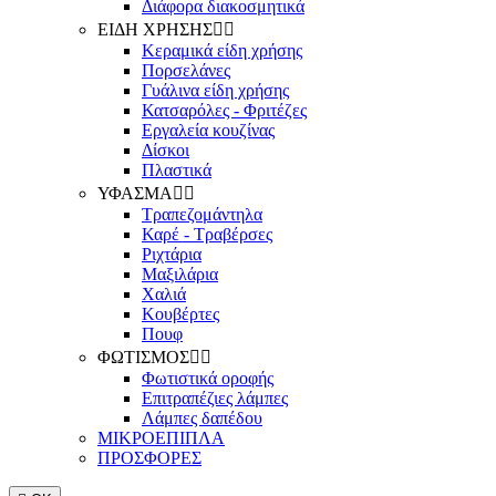
Διάφορα διακοσμητικά
ΕΙΔΗ ΧΡΗΣΗΣ


Κεραμικά είδη χρήσης
Πορσελάνες
Γυάλινα είδη χρήσης
Κατσαρόλες - Φριτέζες
Εργαλεία κουζίνας
Δίσκοι
Πλαστικά
ΥΦΑΣΜΑ


Τραπεζομάντηλα
Καρέ - Τραβέρσες
Ριχτάρια
Μαξιλάρια
Χαλιά
Κουβέρτες
Πουφ
ΦΩΤΙΣΜΟΣ


Φωτιστικά οροφής
Επιτραπέζιες λάμπες
Λάμπες δαπέδου
ΜΙΚΡΟΕΠΙΠΛΑ
ΠΡΟΣΦΟΡΕΣ