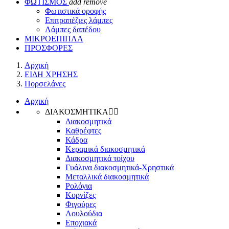
ΦΩΤΙΣΜΟΣ
add
remove
Φωτιστικά οροφής
Επιτραπέζιες λάμπες
Λάμπες δαπέδου
ΜΙΚΡΟΕΠΙΠΛΑ
ΠΡΟΣΦΟΡΕΣ
Αρχική
ΕΙΔΗ ΧΡΗΣΗΣ
Πορσελάνες
Αρχική
ΔΙΑΚΟΣΜΗΤΙΚΑ


Διακοσμητικά
Καθρέφτες
Κάδρα
Κεραμικά διακοσμητικά
Διακοσμητικά τοίχου
Γυάλινα διακοσμητικά-Χρηστικά
Μεταλλικά διακοσμητικά
Ρολόγια
Κορνίζες
Φιγούρες
Λουλούδια
Εποχιακά