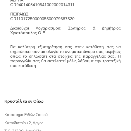
GR9401405410541002002014311
ΠΕΙΡΑΙΩΣ
GR1101725000005500079687520
Δικαιούχοι Λογαριασμού: Σωτήριος & Δημήτριος
Χριστόπουλος Ο.Ε
Για καλύτερη εξυπηρέτηση σας στην κατάθεση σας να
σημειώσετε σαν αιτιολογία το ονοματεπώνυμο σας, ακριβώς
όπως το δηλώσατε στα στοιχεία της παραγγελίας σας. Η
παραγγελία σας θα εκτελεστεί μόλις λάβουμε την τραπεζική
σας κατάθεση.
Κρυστάλ τα εν Οίκω
Κατάστημα Ειδών Σπιτιού
Καποδιστρίου 2, Άργος
Τ.Κ. 21200, Αργολίδα