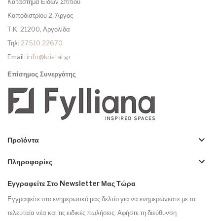
Κατάστημα Ειδών Σπιτιού
Καποδιστρίου 2, Άργος
Τ.Κ. 21200, Αργολίδα
Τηλ:
27510 22670
Email:
info@kristal.gr
Επίσημος Συνεργάτης
keyboard_arrow_down
Προϊόντα
keyboard_arrow_down
Πληροφορίες
Εγγραφείτε Στο Newsletter Μας Τώρα
Εγγραφείτε στο ενημερωτικό μας δελτίο για να ενημερώνεστε με τα
τελευταία νέα και τις ειδικές πωλήσεις. Αφήστε τη διεύθυνση