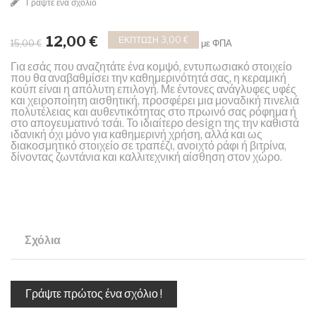
Γράψτε ένα σχόλιο
12,00 €
ΈΚΠΤΩΣΗ 3,00 €
με ΦΠΑ
15,00 €
Για εσάς που αναζητάτε ένα κομψό, εντυπωσιακό στοιχείο
που θα αναβαθμίσει την καθημερινότητά σας, η κεραμική
κούπ είναι η απόλυτη επιλογή. Με έντονες ανάγλυφες υφές
και χειροποίητη αισθητική, προσφέρει μια μοναδική πινελιά
πολυτέλειας και αυθεντικότητας στο πρωινό σας ρόφημα ή
στο απογευματινό τσάι. Το ιδιαίτερο design της την καθιστά
ιδανική όχι μόνο για καθημερινή χρήση, αλλά και ως
διακοσμητικό στοιχείο σε τραπέζι, ανοιχτό ράφι ή βιτρίνα,
δίνοντας ζωντάνια και καλλιτεχνική αίσθηση στον χώρο.
Σχόλια
Γράψτε πρώτος ένα σχόλιο !