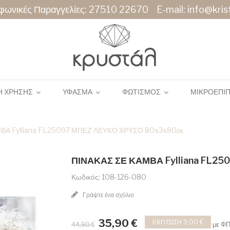
φωνικές Παραγγελίες:
27510 22670
E-mail:
info@krist
Η ΧΡΗΣΗΣ
ΥΦΑΣΜΑ
ΦΩΤΙΣΜΟΣ
ΜΙΚΡΟΕΠΙ
ΒΑ Fylliana FL25097 ΜΠΕΖ ΛΕΥΚΟ ΧΡΥΣΟ 80x3x80εκ
ΠΙΝΑΚΑΣ ΣΕ ΚΑΜΒΑ Fylliana FL2
Κωδικός: 108-126-080
Γράψτε ένα σχόλιο
35,90 €
ΈΚΠΤΩΣΗ 9,00 €
με Φ
44,90 €