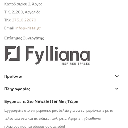
Καποδιστρίου 2, Άργος
Τ.Κ. 21200, Αργολίδα
Τηλ:
27510 22670
Email:
info@kristal.gr
Επίσημος Συνεργάτης
keyboard_arrow_down
Προϊόντα
keyboard_arrow_down
Πληροφορίες
Εγγραφείτε Στο Newsletter Μας Τώρα
Εγγραφείτε στο ενημερωτικό μας δελτίο για να ενημερώνεστε με τα
τελευταία νέα και τις ειδικές πωλήσεις. Αφήστε τη διεύθυνση
ηλεκτρονικού ταχυδρομείου σας εδώ!