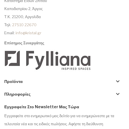
Κατάστημα Ειδών Σπιτιού
Καποδιστρίου 2, Άργος
Τ.Κ. 21200, Αργολίδα
Τηλ:
27510 22670
Email:
info@kristal.gr
Επίσημος Συνεργάτης
keyboard_arrow_down
Προϊόντα
keyboard_arrow_down
Πληροφορίες
Εγγραφείτε Στο Newsletter Μας Τώρα
Εγγραφείτε στο ενημερωτικό μας δελτίο για να ενημερώνεστε με τα
τελευταία νέα και τις ειδικές πωλήσεις. Αφήστε τη διεύθυνση