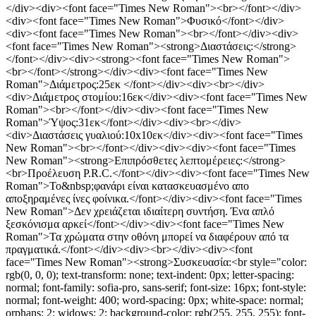
</div><div><font face="Times New Roman"><br></font></div>
<div><font face="Times New Roman">Φυσικό</font></div>
<div><font face="Times New Roman"><br></font></div><div>
<font face="Times New Roman"><strong>Διαστάσεις:</strong>
</font></div><div><strong><font face="Times New Roman">
<br></font></strong></div><div><font face="Times New
Roman">Διάμετρος:25εκ </font></div><div><br></div>
<div>Διάμετρος στομίου:16εκ</div><div><font face="Times New
Roman"><br></font></div><div><font face="Times New
Roman">Ύψος:31εκ</font></div><div><br></div>
<div>Διαστάσεις γυαλιού:10x10εκ</div><div><font face="Times
New Roman"><br></font></div><div><div><font face="Times
New Roman"><strong>Επιπρόσθετες λεπτομέρειες:</strong>
<br>Προέλευση P.R.C.</font></div><div><font face="Times New
Roman">Το&nbsp;φανάρι είναι κατασκευασμένο απο
αποξηραμένες ίνες φοίνικα.</font></div><div><font face="Times
New Roman">Δεν χρειάζεται ιδιαίτερη συντήση. Ένα απλό
ξεσκόνισμα αρκεί</font></div><div><font face="Times New
Roman">Τα χρώματα στην οθόνη μπορεί να διαφέρουν από τα
πραγματικά.</font></div><div><br></div><div><font
face="Times New Roman"><strong>Συσκευασία:<br style="color:
rgb(0, 0, 0); text-transform: none; text-indent: 0px; letter-spacing:
normal; font-family: sofia-pro, sans-serif; font-size: 16px; font-style:
normal; font-weight: 400; word-spacing: 0px; white-space: normal;
orphans: 2; widows: 2; background-color: rgb(255, 255, 255); font-