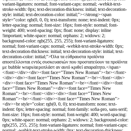
variant-ligatures: normal; font-variant-caps: normal; -webkit-text-
stroke-width: 0px; text-decoration-thickness: initial; text-decoration-
style: initial; text-decoration-color: initial;"></strong><span
style="color: rgb(0, 0, 0); text-transform: none; text-indent: 0px;
letter-spacing: normal; font-size: 16px; font-style: normal; font-
weight: 400; word-spacing: 0px; float: none; display: inline
!important; white-space: normal; orphans: 2; widows: 2;
background-color: rgb(255, 255, 255); font-variant-ligatures:
normal; font-variant-caps: normal; -webkit-text-stroke-width: 0px;
text-decoration-thickness: initial; text-decoration-style: initial; text-
decoration-color: initial;">Όλα τα εύθραυστα προϊόντα
αποστέλλονται εντός συσκευασιών που προστατεύουν τα προϊόντα
με bubble wraps/αεροπλάστ αν αυτό κριθεί απαραίτητο.</span>
</font></div><div><font face="Times New Roman"><br></font>
</div><div><font face="Times New Roman"><br></font></div>
<div><font face="Times New Roman"><br></font></div><font
face="Times New Roman"><div><font face="Times New
Roman"><br></font></div><div><font face="Times New
Roman"><br></font></div><font face="Times New Roman">
<div><br style="color: rgb(0, 0, 0); text-transform: none; text-
indent: 0px; letter-spacing: normal; font-family: sofia-pro, sans-serif;
font-size: 16px; font-style: normal; font-weight: 400; word-spacing:
0px; white-space: normal; orphans: 2; widows: 2; background-color:
rgb(255, 255, 255); font-variant-ligatures: normal; font-variant-caps:
normal; -webkit-text-stroke-width: 0px; text-decoration-thickness: