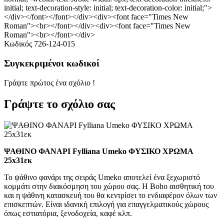
initial; text-decoration-style: initial; text-decoration-color: initial;">
</div></font></font></div><div><font face="Times New
Roman"><br></font></div><div><font face="Times New
Roman"><br></font></div>
Κωδικός
726-124-015
Συγκεκριμένοι κωδικοί
Γράψτε πρώτος ένα σχόλιο !
Γράψτε το σχόλιο σας
ΨΑΘΙΝΟ ΦΑΝΑΡΙ Fylliana Umeko ΦΥΣΙΚΟ ΧΡΩΜΑ
25x31εκ
Το ψάθινο φανάρι της σειράς Umeko αποτελεί ένα ξεχωριστό
κομμάτι στην διακόσμηση του χώρου σας. Η Boho αισθητική του
και η ψάθινη κατασκευή του θα κεντρίσει το ενδιαφέρον όλων των
επισκεπτών. Είναι ιδανική επιλογή για επαγγελματικούς χώρους
όπως εστιατόρια, ξενοδοχεία, καφέ κλπ.