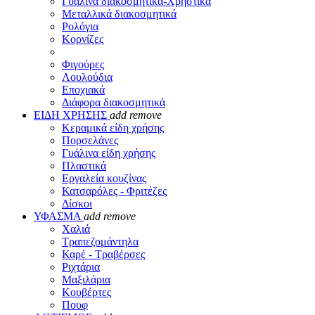
Γυάλινα διακοσμητικά-Χρηστικά
Μεταλλικά διακοσμητικά
Ρολόγια
Κορνίζες
Φιγούρες
Λουλούδια
Εποχιακά
Διάφορα διακοσμητικά
ΕΙΔΗ ΧΡΗΣΗΣ
add
remove
Κεραμικά είδη χρήσης
Πορσελάνες
Γυάλινα είδη χρήσης
Πλαστικά
Εργαλεία κουζίνας
Κατσαρόλες - Φριτέζες
Δίσκοι
ΥΦΑΣΜΑ
add
remove
Χαλιά
Τραπεζομάντηλα
Καρέ - Τραβέρσες
Ριχτάρια
Μαξιλάρια
Κουβέρτες
Πουφ