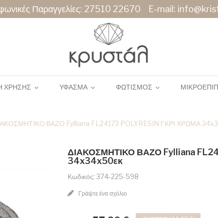
φωνικές Παραγγελίες:
27510 22670
E-mail:
info@krist
Η ΧΡΗΣΗΣ
ΥΦΑΣΜΑ
ΦΩΤΙΣΜΟΣ
ΜΙΚΡΟΕΠΙ
ΙΑΚΟΣΜΗΤΙΚΟ ΒΑΖΟ Fylliana FL24173 POLYRESIN ΓΚΡΙ ΧΡΩΜΑ 34x
ΔΙΑΚΟΣΜΗΤΙΚΟ ΒΑΖΟ Fylliana FL2
34x34x50εκ
Κωδικός: 374-225-598
Γράψτε ένα σχόλιο