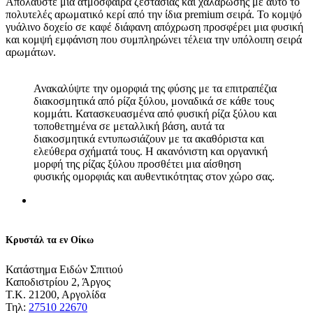
Απολαύστε μια ατμόσφαιρα ζεστασιάς και χαλάρωσης με αυτό το
πολυτελές αρωματικό κερί από την ίδια premium σειρά. Το κομψό
γυάλινο δοχείο σε καφέ διάφανη απόχρωση προσφέρει μια φυσική
και κομψή εμφάνιση που συμπληρώνει τέλεια την υπόλοιπη σειρά
αρωμάτων.
Ανακαλύψτε την ομορφιά της φύσης με τα επιτραπέζια
διακοσμητικά από ρίζα ξύλου, μοναδικά σε κάθε τους
κομμάτι. Κατασκευασμένα από φυσική ρίζα ξύλου και
τοποθετημένα σε μεταλλική βάση, αυτά τα
διακοσμητικά εντυπωσιάζουν με τα ακαθόριστα και
ελεύθερα σχήματά τους. Η ακανόνιστη και οργανική
μορφή της ρίζας ξύλου προσθέτει μια αίσθηση
φυσικής ομορφιάς και αυθεντικότητας στον χώρο σας.
Κρυστάλ τα εν Οίκω
Κατάστημα Ειδών Σπιτιού
Καποδιστρίου 2, Άργος
Τ.Κ. 21200, Αργολίδα
Τηλ:
27510 22670