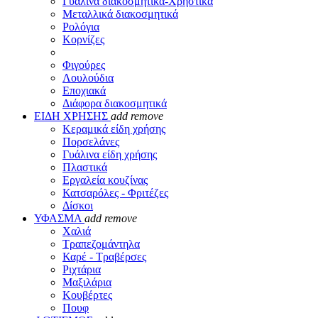
Γυάλινα διακοσμητικά-Χρηστικά
Μεταλλικά διακοσμητικά
Ρολόγια
Κορνίζες
Φιγούρες
Λουλούδια
Εποχιακά
Διάφορα διακοσμητικά
ΕΙΔΗ ΧΡΗΣΗΣ
add
remove
Κεραμικά είδη χρήσης
Πορσελάνες
Γυάλινα είδη χρήσης
Πλαστικά
Εργαλεία κουζίνας
Κατσαρόλες - Φριτέζες
Δίσκοι
ΥΦΑΣΜΑ
add
remove
Χαλιά
Τραπεζομάντηλα
Καρέ - Τραβέρσες
Ριχτάρια
Μαξιλάρια
Κουβέρτες
Πουφ