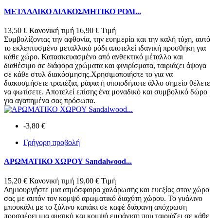
ΜΕΤΑΛΛΙΚΟ ΔΙΑΚΟΣΜΗΤΙΚΟ ΡΟΔΙ...
13,50 €
Κανονική τιμή
16,90 €
Τιμή
Συμβολίζοντας την αφθονία, την ευημερία και την καλή τύχη, αυτό
το εκλεπτυσμένο μεταλλικό ρόδι αποτελεί ιδανική προσθήκη για
κάθε χώρο. Κατασκευασμένο από ανθεκτικό μέταλλο και
διαθέσιμο σε διάφορα χρώματα και φινιρίσματα, ταιριάζει άψογα
σε κάθε στυλ διακόσμησης.Χρησιμοποιήστε το για να
διακοσμήσετε τραπέζια, ράφια ή οποιοδήποτε άλλο σημείο θέλετε
να φωτίσετε. Αποτελεί επίσης ένα μοναδικό και συμβολικό δώρο
για αγαπημένα σας πρόσωπα.
-3,80 €
Γρήγορη προβολή
ΑΡΩΜΑΤΙΚΟ ΧΩΡΟΥ Sandalwood...
15,20 €
Κανονική τιμή
19,00 €
Τιμή
Δημιουργήστε μια ατμόσφαιρα χαλάρωσης και ευεξίας στον χώρο
σας με αυτόν τον κομψό αρωματικό διαχύτη χώρου. Το γυάλινο
μπουκάλι με το ξύλινο καπάκι σε καφέ διάφανη απόχρωση
προσφέρει μια φυσική και κομψή εμφάνιση που ταιριάζει σε κάθε