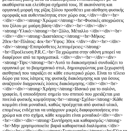
ακαθόριστα και ελεύθερα σχήματά τους. Η ακανόνιστη και
οργανική μορφή της ρίζας ξύλου προσθέτει μια αίσθηση φυσικής
ομορφιάς και αυθεντικότητας στον χώρο σας.</div><div><br>
</div><div><strong>Χρώμα:</strong><br>Φυσικές αποχρώσεις
του ξύλου με μαύρη βάση</div><div><br></div><div>
<strong>Υλικό:</strong><br>Ξύλο, Μέταλλο </div><div><br>
</div><div><strong>Διαστάσεις:</strong><br>Μήκος:
20εκ<br>Πλάτος: 4εκ<br>Ύψος: 30εκ </div><div><br></div>
<div><strong>Επιπρόσθετες λεπτομέρειες:</strong>
<br>Προέλευση P.R.C.<br>Τα χρώματα στην οθόνη μπορεί να
διαφέρουν από τα πραγματικά. </div><div><br></div><div>
<strong>Tips:</strong><br>Αυτό το διακοσμητικό συνδυάζει το
οργανικό με το βιομηχανικό στυλ, δημιουργώντας μια ξεχωριστή
αισθητική που ταιριάζει σε κάθε εσωτερικό χώρο. Είναι το τέλειο
δώρο για τους λάτρεις της φυσικής διακόσμησης και για όσους
αναζητούν διαχρονικές λύσεις διακόσμησης.</div><div><br>
</div><div><strong>Χρήση:</strong>Ιδανικό για το σαλόνι,
γραφείο, ή οποιοδήποτε σημείο του σπιτιού που χρειάζεται μια
πινελιά φυσικής κομψότητας<br><strong>Σχέδιο</strong>:Κάθε
κομμάτι είναι μοναδικό, καθώς προέρχεται από φυσικό υλικό,
επομένως ενδέχεται να υπάρχουν μικρές διαφοροποιήσεις στο
χρώμα και στο σχήμα, κάθε κομμάτι είναι μοναδικό</div><div>
<br></div><div><strong>Συντήρηση και καθαρισμός:</strong>
<br>Μην χρησιμοποιείτε βαριά καθαριστικά διαλύματα.</div>
<div><br></div><div><strong>Συσκευασία:</strong><br>Όλα τα